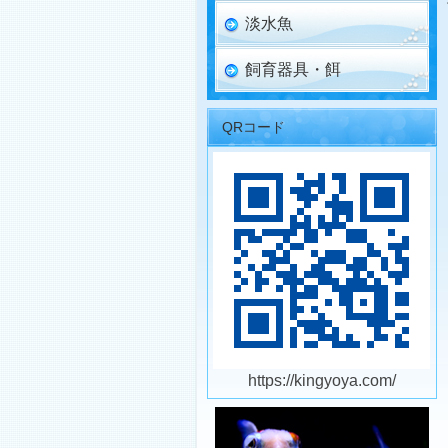
淡水魚
飼育器具・餌
QRコード
https://kingyoya.com/