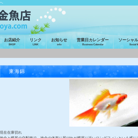
へ
お店紹介
リンク
お知らせ
営業日カレンダー
ソーシャ
SHOP
LINK
info
Business Calendar
Social 
東海錦
現在在庫切れ