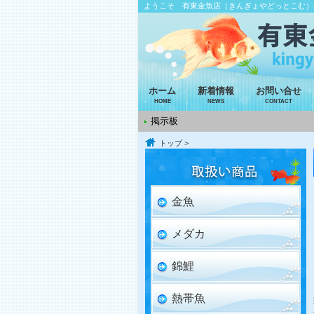
ようこそ 有東金魚店（きんぎょやどっとこむ）
ホーム
新着情報
お問い合せ
HOME
NEWS
CONTACT
掲示板
トップ
>
金魚
メダカ
錦鯉
熱帯魚