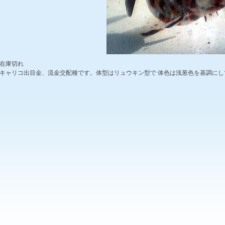
在庫切れ
キャリコ出目金、流金交配種です。体型はリュウキン型で 体色は浅葱色を基調に