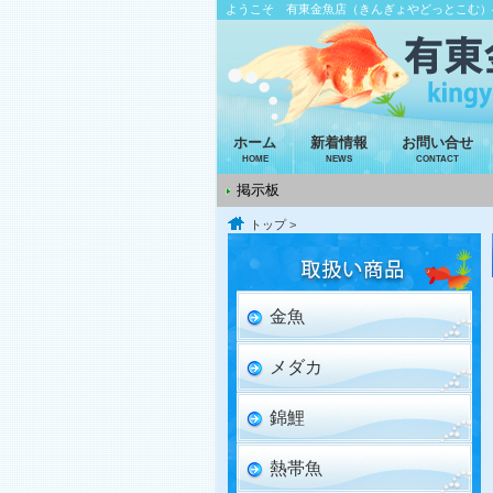
ようこそ 有東金魚店（きんぎょやどっとこむ）
ホーム
新着情報
お問い合せ
HOME
NEWS
CONTACT
掲示板
トップ
>
金魚
メダカ
錦鯉
熱帯魚