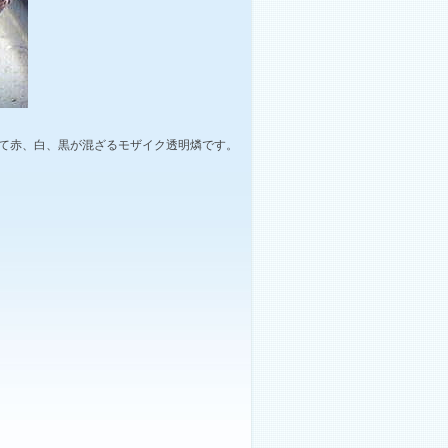
して赤、白、黒が混ざるモザイク透明燐です。