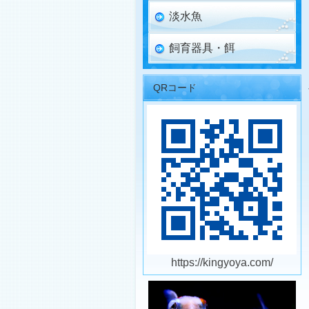
淡水魚
飼育器具・餌
QRコード
https://kingyoya.com/